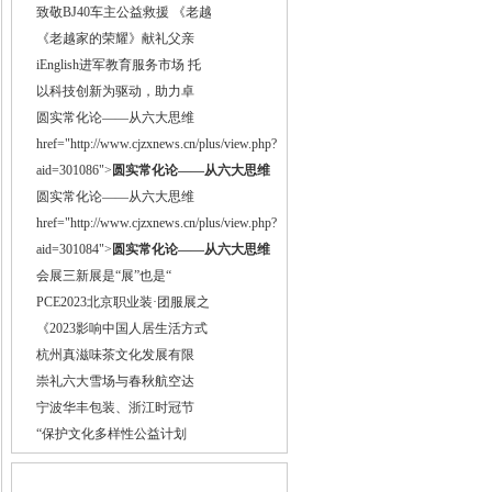
致敬BJ40车主公益救援 《老越
《老越家的荣耀》献礼父亲
iEnglish进军教育服务市场 托
以科技创新为驱动，助力卓
圆实常化论——从六大思维
href="http://www.cjzxnews.cn/plus/view.php?
aid=301086">
圆实常化论——从六大思维
圆实常化论——从六大思维
href="http://www.cjzxnews.cn/plus/view.php?
aid=301084">
圆实常化论——从六大思维
会展三新展是“展”也是“
PCE2023北京职业装·团服展之
《2023影响中国人居生活方式
杭州真滋味茶文化发展有限
崇礼六大雪场与春秋航空达
宁波华丰包装、浙江时冠节
“保护文化多样性公益计划