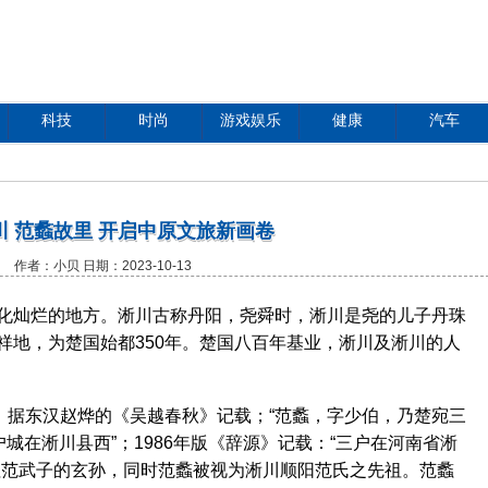
科技
时尚
游戏娱乐
健康
汽车
川 范蠡故里 开启中原文旅新画卷
作者：小贝 日期：2023-10-13
灿烂的地方。淅川古称丹阳，尧舜时，淅川是尧的儿子丹珠
祥地，为楚国始都350年。楚国八百年基业，淅川及淅川的人
据东汉赵烨的《吴越春秋》记载；“范蠡，字少伯，乃楚宛三
户城在淅川县西”；1986年版《辞源》记载：“三户在河南省淅
祖范武子的玄孙，同时范蠡被视为淅川顺阳范氏之先祖。范蠡