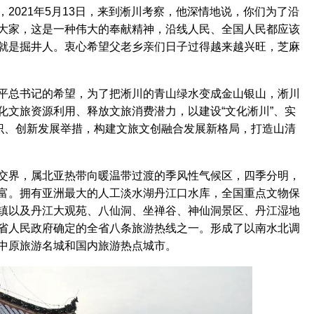
021年5月13日，来到淅川考察，他深情地说，你们为了沿
大家，这是一种伟大的奉献精神，沿线人民、全国人民都应该
就是掘井人。衷心希望父老乡亲们日子过得越来越兴旺，芝麻
总书记的希望，为了把淅川的青山绿水变成金山银山，淅川
化文旅资源利用、释放文旅消费潜力，以建设“文化淅川”、实
意识、创新发展举措，构建文旅文创融合发展新格局，打造山清
界，属北亚热带向暖温带过渡的季风性气候区，四季分明，
富。拥有亚洲最大的人工淡水湖丹江口水库，全国重点文物保
镇以及丹江大观苑、八仙洞、坐禅谷、神仙洞景区、丹江湿地
省人民政府确定的全省八条旅游热线之一。形成了以南水北调
中原旅游名城和国内旅游热点城市。