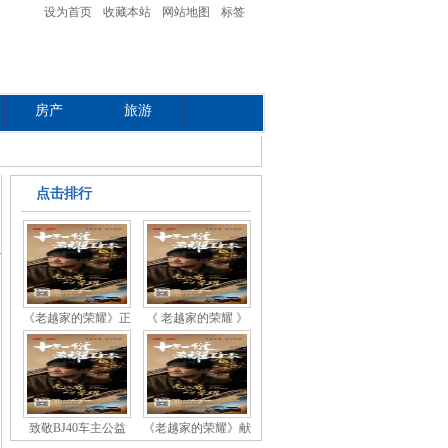
设为首页
收藏本站
网站地图
标签
房产
旅游
点击排行
《老越家的荣耀》正
《 老越家的荣耀 》
热
致敬BJ40车主公益
《老越家的荣耀》献