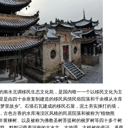
南水北调移民生态文化苑，是国内唯一一个以移民文化为主
里是由四十余座复制建造的移民风情民俗院落和千余棵从水库
“梦里故乡”。石墙石瓦建成的移民石屋，泥土夯实捶打的墙，
，古色古香的水库淹没区风格的民居院落和被称为“植物熊
千年黄楝树、以及被称为佛教圣树菩提树的梭罗树等四十多个树
古树群，默默记载着河南的古水文、古地理、古植被的变迁，承载