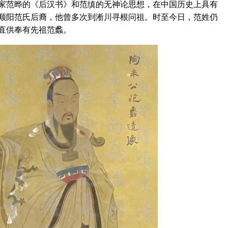
家范晔的《后汉书》和范缜的无神论思想，在中国历史上具有
顺阳范氏后裔，他曾多次到淅川寻根问祖。时至今日，范姓仍
直供奉有先祖范蠡。