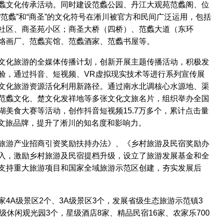
蠡文化传承活动。同时建设范蠡公园、丹江大观苑范蠡阁、位
范蠡”和“商圣”的文化符号在淅川被官方和民间广泛运用，包括
社区、商圣苑小区；商圣大桥（四桥）、范蠡大道（东环
烙画厂、范蠡宾馆、范蠡酒家、范蠡书屋等。
化旅游的全媒体传播计划，创新开展主题传播活动，积极发
验，通过抖音、短视频、VR虚拟现实技术等进行系列宣传展
文化旅游资源活化利用新路径。通过南水北调核心水源地、渠
范蠡文化、楚文化发祥地等多张文化文旅名片，组织举办全国
美食大赛等活动，创作抖音短视频15.7万多个，累计点击量
的文旅品牌，提升了淅川的知名度和影响力。
游产业招商引资奖励扶持办法》、《乡村旅游及民宿奖励办
入，激励乡村旅游及民宿提档升级，设立了旅游发展基金和全
支持重大旅游项目和国家全域旅游示范区创建，夯实发展后
A级景区2个、3A级景区3个，发展省级生态旅游示范镇3
级休闲观光园3个，星级酒店8家、精品民宿16家、农家乐700