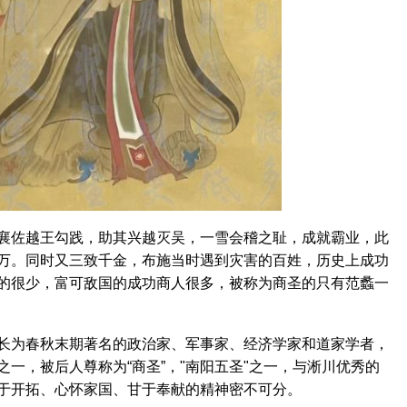
佐越王勾践，助其兴越灭吴，一雪会稽之耻，成就霸业，此
万。同时又三致千金，布施当时遇到灾害的百姓，历史上成功
的很少，富可敌国的成功商人很多，被称为商圣的只有范蠡一
为春秋末期著名的政治家、军事家、经济学家和道家学者，
一，被后人尊称为“商圣”，"南阳五圣"之一，与淅川优秀的
于开拓、心怀家国、甘于奉献的精神密不可分。