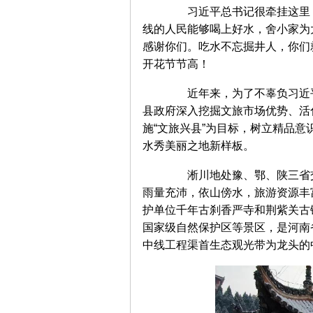
习近平总书记很牵挂这里，2
线的人民能够喝上好水，舍小家为
感谢你们。吃水不忘掘井人，你们
开花节节高！
近年来，为了不辜负习近平
县政府深入挖掘文旅市场优势、活
施“文旅兴县”为目标，树立精品
水秀美丽之地新样板。
淅川地处豫、鄂、陕三省交
雨量充沛，依山傍水，旅游资源丰
护单位千年古刹香严寺和荆紫关古
国家级自然保护区等景区，是河南
中线工程渠首生态观光带为龙头的