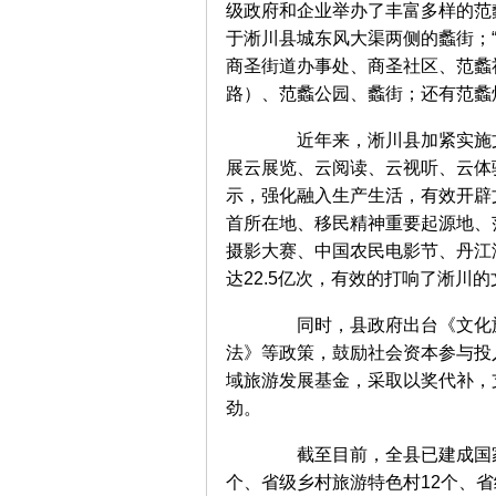
级政府和企业举办了丰富多样的范
于淅川县城东风大渠两侧的蠡街；“
商圣街道办事处、商圣社区、范蠡
路）、范蠡公园、蠡街；还有范蠡
近年来，淅川县加紧实施文
展云展览、云阅读、云视听、云体
示，强化融入生产生活，有效开辟
首所在地、移民精神重要起源地、
摄影大赛、中国农民电影节、丹江湖
达22.5亿次，有效的打响了淅川
同时，县政府出台《文化旅
法》等政策，鼓励社会资本参与投
域旅游发展基金，采取以奖代补，
劲。
截至目前，全县已建成国家4
个、省级乡村旅游特色村12个、省