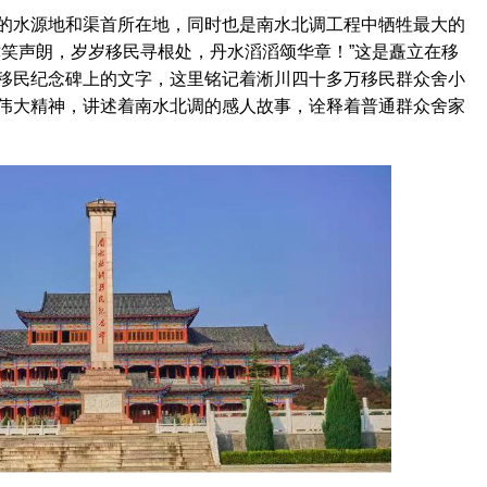
水源地和渠首所在地，同时也是南水北调工程中牺牲最大的
津笑声朗，岁岁移民寻根处，丹水滔滔颂华章！”这是矗立在移
移民纪念碑上的文字，这里铭记着淅川四十多万移民群众舍小
伟大精神，讲述着南水北调的感人故事，诠释着普通群众舍家