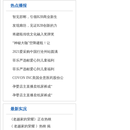
救援
热点播报
智见邯郸，引领B2B商业新生
发现廊坊，见证B2B创新的力
将建瓯传统文化融入奖牌奖
“神秘大咖”空降建瓯！让
2021爱采购中国行沧州站圆满
菲乐严选献爱心到儿童福利
菲乐严选献爱心到儿童福利
COVON INC美国全意医药股份公
孕婴店主直播卖纸尿裤成“
孕婴店主直播卖纸尿裤成“
最新实况
《老越家的荣耀》正在热映
《 老越家的荣耀 》热映 揭