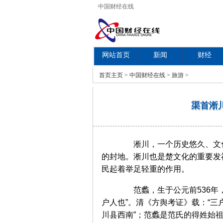
中国财经在线
网站首页
新闻
财经
教育
首页
主页
>
中国财经在线
>
旅游
>
渠首淅
淅川，一个历史悠久、文化
的封地。淅川也是楚文化的重要发
民起着举足轻重的作用。
范蠡，生于公元前536年，
户人也”。清《方舆考证》载：“三
川县西南”；范蠡是范氏的得姓始