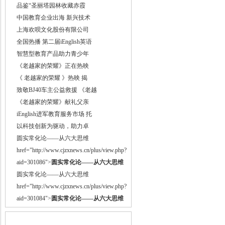
品鉴“圣丽塔园林收藏赤霞
中国教育企业出海 新兴技术
上海欢呗文化股份有限公司
全国热播 第二届iEnglish英语
智慧型教育产品助力青少年
《老越家的荣耀》正在热映
《 老越家的荣耀 》热映 揭
致敬BJ40车主公益救援 《老越
《老越家的荣耀》献礼父亲
iEnglish进军教育服务市场 托
以科技创新为驱动，助力卓
圆实常化论——从六大思维
href="http://www.cjzxnews.cn/plus/view.php?
aid=301086">
圆实常化论——从六大思维
圆实常化论——从六大思维
href="http://www.cjzxnews.cn/plus/view.php?
aid=301084">
圆实常化论——从六大思维