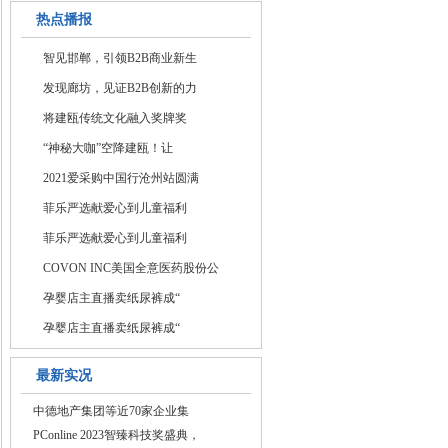
新
热点播报
智见邯郸，引领B2B商业新生
发现廊坊，见证B2B创新的力
将建瓯传统文化融入奖牌奖
“神秘大咖”空降建瓯！让
2021爱采购中国行沧州站圆满
菲乐严选献爱心到儿童福利
菲乐严选献爱心到儿童福利
COVON INC美国全意医药股份公
孕婴店主直播卖纸尿裤成“
孕婴店主直播卖纸尿裤成“
最新实况
中德地产集团等近70家企业集
PConline 2023智臻科技奖盛典，