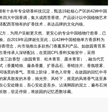
有十余年专业研香科技沉淀，甄选19处核心产区的42种中国
木四大中国香调，集大成西苔香谱。产品设计以中国植物艺术
搭配西苔独有的扩香技术，表达品牌的文化内核。
配方，为用户呈献更天然、更安心的专业中国植物疗愈香，已
。自2019年品牌诞生至此，以42种中国植物单方香原料为
牌创香理念，向市场推出多款热门香薰系列产品。如故园青苔系
古香传承人深研配比，在英国CPL香料实验室中，采用
萃，研发三款香型（故园青苔、松木青苔、露水青苔），融当代艺
式（香薰蜡烛、藤条香薰、扩香晶石、香蜡挂片、香氛喷雾、
同场景的香气。苔痕上阶绿，草色入帘青，在故园的回忆中寻
的家具散发的木香，烛光旁、风铃下，摇晃的风将香气送至鼻
在心安处睡去，吾心安处是吾乡。沾满脚跟的泥土，遍布石涧
吹散，驻足停留，将故园的记忆悉数珍藏。