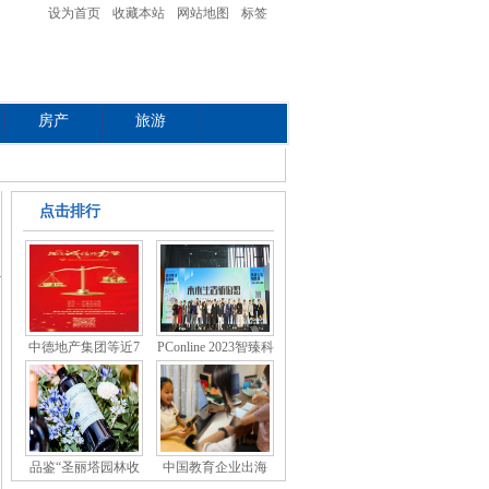
设为首页
收藏本站
网站地图
标签
房产
旅游
点击排行
中德地产集团等近7
PConline 2023智臻科
技奖
品鉴“圣丽塔园林收
中国教育企业出海