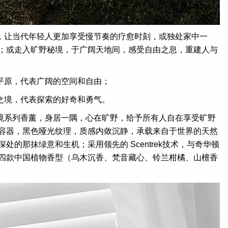
，让当代年轻人更加享受慢节奏的疗愈时刻，或独处家中一
；或走入旷野秘境，于广阔天地间，感受自由之息，重建人与
平原，代表广阔的空间和自由；
之境，代表探索的好奇和勇气。
境系列香薰，身居一隅，心在旷野，给予所有人自在享受旷野
容器，黑色哑光纹理，质感内敛沉静，承载来自于世界的天然
处的那抹绿意和生机；采用领先的 Scentrek技术，与奇华顿
四款中国植物香型（乌木沉香、梵音藏心、铃兰柑橘、山檀香