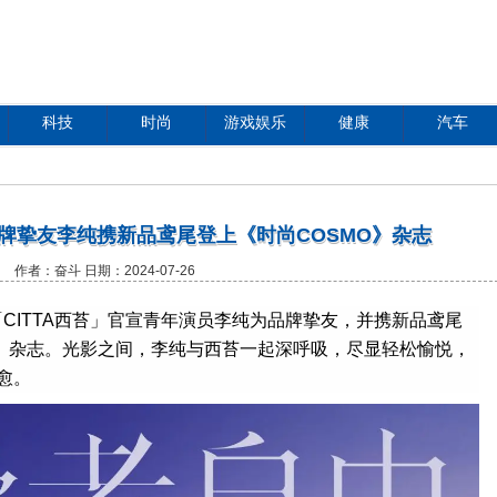
科技
时尚
游戏娱乐
健康
汽车
牌挚友李纯携新品鸢尾登上《时尚COSMO》杂志
作者：奋斗 日期：2024-07-26
「CITTA西苔」官宣青年演员李纯为品牌挚友，并携新品鸢尾
O》杂志。光影之间，李纯与西苔一起深呼吸，尽显轻松愉悦，
愈。