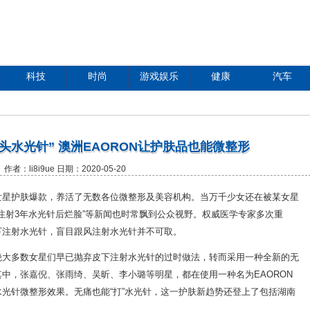
科技
时尚
游戏娱乐
健康
汽车
头水光针” 澳洲EAORON让护肤品也能微整形
作者：li8i9ue 日期：2020-05-20
女星护肤爆款，养活了无数各位微整形及美容机构。当万千少女还在被某女星
“注射3年水光针后烂脸”等新闻也时常飘到公众视野。权威医学专家多次重
下注射水光针，盲目跟风注射水光针并不可取。
绝大多数女星们早已抛弃皮下注射水光针的过时做法，转而采用一种全新的无
中，张嘉倪、张雨绮、吴昕、李小璐等明星，都在使用一种名为EAORON
光针微整形效果。无痛也能“打”水光针，这一护肤新趋势还登上了包括湖南
。