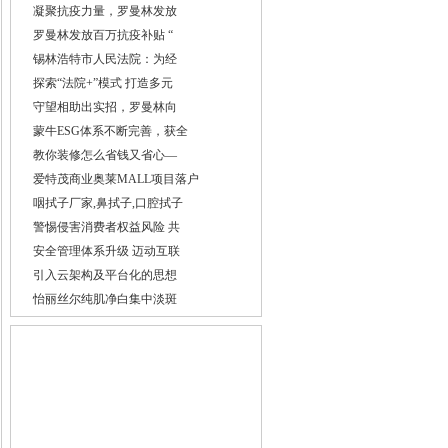
凝聚抗疫力量，罗曼林发放
罗曼林发放百万抗疫补贴 “
锡林浩特市人民法院：为经
探索“法院+”模式 打造多元
守望相助出实招，罗曼林向
蒙牛ESG体系不断完善，获全
教你装修怎么省钱又省心—
爱特茂商业奥莱MALL项目落户
咽拭子厂家,鼻拭子,口腔拭子
警惕侵害消费者权益风险 共
安全管理体系升级 迈动互联
引入云架构及平台化的思想
怡丽丝尔纯肌净白集中淡斑