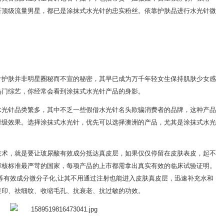
晋顶级流量男星，都已是涂抹式水光针的忠实粉丝。依靠护肤品进行水光针微
针护肤并非明星圈秘而不宣的秘密，其早已成为万千年轻女生保持肌肤少女感
热门综艺，你经常会看到涂抹式水光针产品的身影。
水光针品类繁多，其中不乏一些假借水光针名头欺骗消费者的品牌，这种产品
射级效果。选择涂抹式水光针，优先可以选择澳洲的产品，尤其是涂抹式水光
技术，就是要让玻尿酸有效成分抵达真皮层，如果仅仅停留在皮肤表皮，起不
审核标准最严苛的国家，每项产品的上市都需拿出真实有效的临床试验证明。
酸等有效成分微分子化,让其不用通过注射也能进入皮肤真皮层，迅速补充水和
痘印、祛细纹、收缩毛孔、抗衰老、抗过敏的功效。