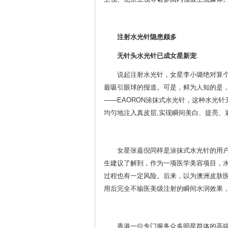
注射水光针隐患颇多
无针头水光针已成女星新宠
说起注射水光针，女星李小璐绝对算个
最吸引眼球的报道。可是，鲜为人知的是
——EAORON涂抹式水光针，这种水光
均匀地注入真皮层,实现瞬间美白、提亮、
女星张嘉倪同样是涂抹式水光针的用
生建议了解到，作为一项医学美容项目，
过程也有一定风险。后来，以为澳洲皮肤医
用后完全不输医美级注射的瞬间水润效果
香港一位专门服务众多明星群体的高