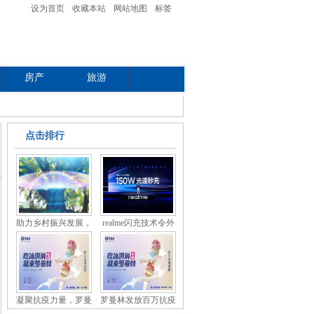
设为首页
收藏本站
网站地图
标签
房产
旅游
点击排行
助力乡村振兴发展，
realme闪充技术令外
媒
凝聚抗疫力量，罗曼
罗曼林发放百万抗疫