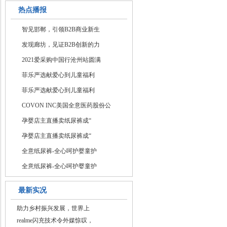
热点播报
智见邯郸，引领B2B商业新生
发现廊坊，见证B2B创新的力
2021爱采购中国行沧州站圆满
菲乐严选献爱心到儿童福利
菲乐严选献爱心到儿童福利
COVON INC美国全意医药股份公
孕婴店主直播卖纸尿裤成“
孕婴店主直播卖纸尿裤成“
全意纸尿裤-全心呵护婴童护
全意纸尿裤-全心呵护婴童护
最新实况
助力乡村振兴发展，世界上
realme闪充技术令外媒惊叹，