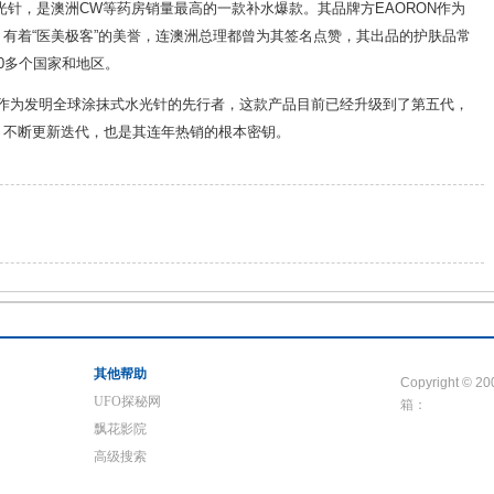
光针，是澳洲CW等药房销量最高的一款补水爆款。其品牌方EAORON作为
有着“医美极客”的美誉，连澳洲总理都曾为其签名点赞，其出品的护肤品常
0多个国家和地区。
介绍，作为发明全球涂抹式水光针的先行者，这款产品目前已经升级到了第五代，
，不断更新迭代，也是其连年热销的根本密钥。
其他帮助
Copyright © 2
UFO探秘网
箱：
飘花影院
高级搜索