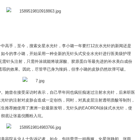
中高手，至今，搜索女星水光针，李小璐一年要打12次水光针的新闻还是
，如今的李小璐，开始采用一种全新的无针头式安全水光针进行医美级护理
针无需针头注射，只需外涂就能将玻尿酸、胶原蛋白等最先进的补水美白成份
遮瑕的效果。因此，尽管早已身为辣妈，但李小璐的皮肤仍然吹弹可破。
户。她曾在接受采访时表示，自己早年间也疯狂痴迷过注射水光针，后来听医
水光针的注射对皮肤会造成一定创伤，同时，对真皮层注射透明质酸等制剂，
生推荐她使用了澳洲一款最新发明，无针头的EAORON涂抹式水光针，使
，彻底让张嘉倪圈粉入坑。
端美容院从业人士告诉记者，如今，包括带货一姐薇娅，女星张静初、张雨