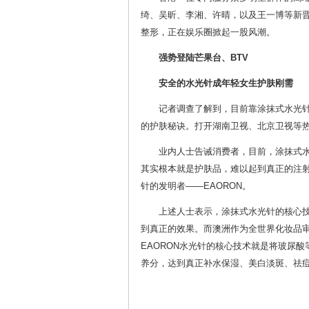
绮、吴昕、李湘、许晴，以及王一博等新
整形，正在娱乐圈掀起一股风潮。
强势登陆芒果台、BTV
安全的水光针成年轻女生护肤刚需
记者调查了解到，目前靠涂抹式水光
的护肤秘诀。打开湖南卫视、北京卫视等
业内人士告诫消费者，目前，涂抹式
其实根本就是护肤品，难以起到真正的注
针的发明者——EAORON。
上述人士表示，涂抹式水光针的核心
到真正的效果。而澳洲作为全世界化妆品
EAORON水光针的核心技术就是将玻尿
养分，达到真正补水保湿、美白淡斑、祛