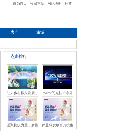
设为首页
收藏本站
网站地图
标签
房产
旅游
点击排行
助力乡村振兴发展，
realme闪充技术令外
媒
凝聚抗疫力量，罗曼
罗曼林发放百万抗疫