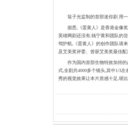
翁子光监制的首部迷你剧 用
据悉,《蛋黄人》是香港金像
英雄网剧还没有,钱宁黄和团队的尝
驾护航,《蛋黄人》的创作团队请来被美
及艾美奖评委、曾获艾美奖最佳配乐Panta
作为国内首部生物特效加持的
式,全剧共4000多个镜头,其中1/
秀的视觉效果让本片质感十足,堪