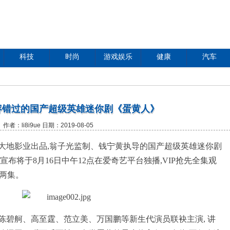
科技
时尚
游戏娱乐
健康
汽车
容错过的国产超级英雄迷你剧《蛋黄人》
作者：li8i9ue 日期：2019-08-05
大地影业出品,翁子光监制、钱宁黄执导的国产超级英雄迷你剧
布将于8月16日中午12点在爱奇艺平台独播,VIP抢先全集观
新两集。
陈碧舸、高至霆、范立美、万国鹏等新生代演员联袂主演, 讲