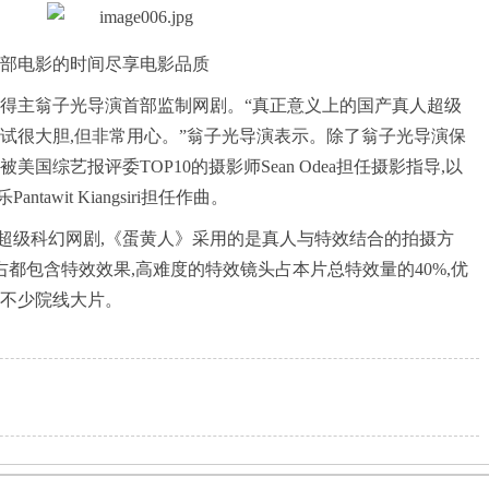
一部电影的时间尽享电影品质
奖得主翁子光导演首部监制网剧。“真正意义上的国产真人超级
试很大胆,但非常用心。”翁子光导演表示。除了翁子光导演保
国综艺报评委TOP10的摄影师Sean Odea担任摄影指导,以
wit Kiangsiri担任作曲。
超级科幻网剧,《蛋黄人》采用的是真人与特效结合的拍摄方
3左右都包含特效效果,高难度的特效镜头占本片总特效量的40%,优
比不少院线大片。