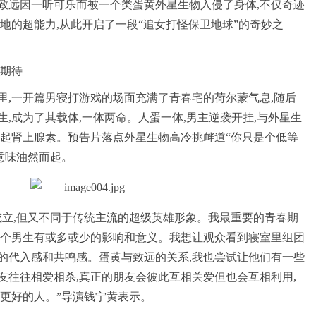
致远因一听可乐而被一个类蛋黄外星生物入侵了身体,不仅奇迹
地的超能力,从此开启了一段“追女打怪保卫地球”的奇妙之
引期待
里,一开篇男寝打游戏的场面充满了青春宅的荷尔蒙气息,随后
,成为了其载体,一体两命。人蛋一体,男主逆袭开挂,与外星生
激起肾上腺素。预告片落点外星生物高冷挑衅道“你只是个低等
意味油然而起。
成立,但又不同于传统主流的超级英雄形象。我最重要的青春期
每个男生有或多或少的影响和意义。我想让观众看到寝室里组团
的代入感和共鸣感。蛋黄与致远的关系,我也尝试让他们有一些
友往往相爱相杀,真正的朋友会彼此互相关爱但也会互相利用,
为更好的人。”导演钱宁黄表示。