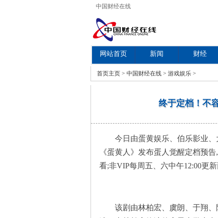
中国财经在线
网站首页
新闻
财经
教育
首页
主页
>
中国财经在线
>
游戏娱乐
>
终于定档！不
今日由蛋黄娱乐、伯乐影业、
《蛋黄人》发布蛋人觉醒定档预告,宣
看;非VIP每周五、六中午12:00更
该剧由林柏宏、虞朗、于翔、