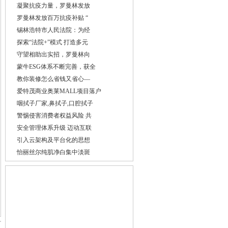
凝聚抗疫力量，罗曼林发放
罗曼林发放百万抗疫补贴 “
锡林浩特市人民法院：为经
探索“法院+”模式 打造多元
守望相助出实招，罗曼林向
蒙牛ESG体系不断完善，获全
教你装修怎么省钱又省心—
爱特茂商业奥莱MALL项目落户
咽拭子厂家,鼻拭子,口腔拭子
警惕侵害消费者权益风险 共
安全管理体系升级 迈动互联
引入云架构及平台化的思想
怡丽丝尔纯肌净白集中淡斑