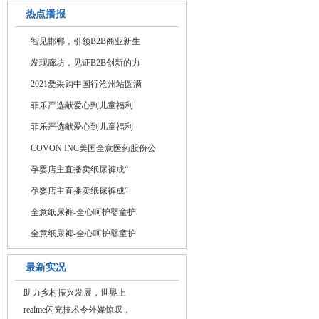
热点播报
智见邯郸，引领B2B商业新生
发现廊坊，见证B2B创新的力
2021爱采购中国行沧州站圆满
菲乐严选献爱心到儿童福利
菲乐严选献爱心到儿童福利
COVON INC美国全意医药股份公
孕婴店主直播卖纸尿裤成“
孕婴店主直播卖纸尿裤成“
全意纸尿裤-全心呵护婴童护
全意纸尿裤-全心呵护婴童护
最新实况
助力乡村振兴发展，世界上
realme闪充技术令外媒惊叹，