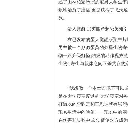
述了由林柏宏饰演的宅男大学生李
般地治愈了癌症,更是获得了飞天遁
旅。
蛋人觉醒 另类国产超级英雄
在已发布的蛋人觉醒版预告片
男主被一个形似蛋黄的外星生物寄生
物一路升级打怪,酷燃的动作视效
生物”,寄生与载体之间互杀共存的
“我想做一个本土语境下可以
是在大学寝室度过的,大学寝室对
打游戏的李致远和王思达就有强烈
现实生活中的映射——现实中的朋
在伤害和失败中成长,促使对方成