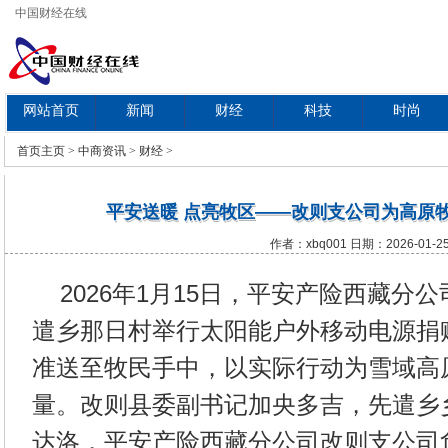
中国财经在线
网站首页
新闻
财经
科技
时尚
教育
首页
主页
>
中商资讯
>
财经
>
平安送暖 点亮牧区——改则支公司为高原牧
作者：xbq001 日期：2026-01-2
2026年1月15日，平安产险西藏分
遣乡那日村举行太阳能户外移动电源捐
准送至牧民手中，以实际行动为雪域高
量。改则县委副书记加央多吉，先遣乡
达洛，平安产险西藏分公司改则支公司