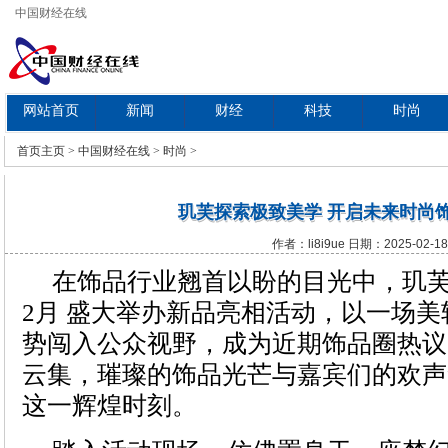
中国财经在线
网站首页
新闻
财经
科技
时尚
教育
首页
主页
>
中国财经在线
>
时尚
>
玑芙探索极致美学 开启未来时尚
作者：li8i9ue 日期：2025-02-18
在饰品行业翘首以盼的目光中，玑芙（J
2月 盛大举办新品亮相活动，以一场
势闯入公众视野，成为近期饰品圈热议
云集，璀璨的饰品光芒与嘉宾们的欢声
这一辉煌时刻。