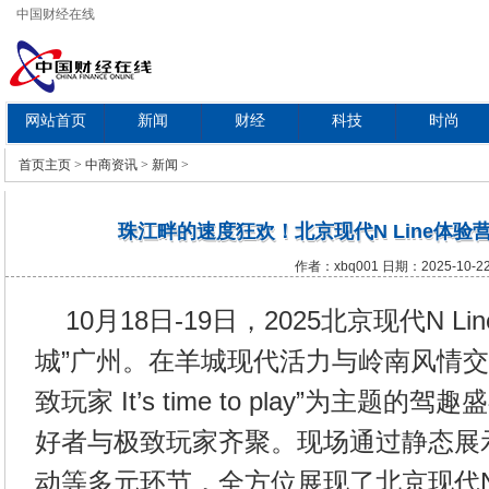
中国财经在线
网站首页
新闻
财经
科技
时尚
教育
首页
主页
>
中商资讯
>
新闻
>
珠江畔的速度狂欢！北京现代N Line体验
作者：xbq001 日期：2025-10-2
10月18日-19日，2025北京现代N L
城”广州。在羊城现代活力与岭南风情交
致玩家 It’s time to play”为主
好者与极致玩家齐聚。现场通过静态展
动等多元环节，全方位展现了北京现代N 