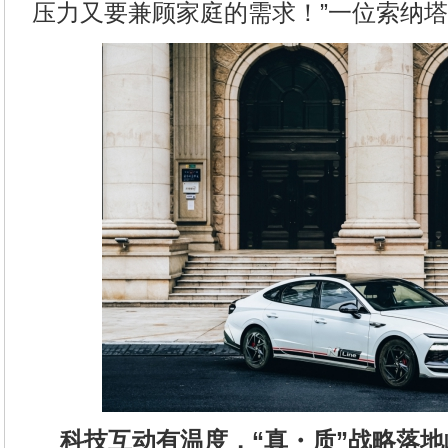
压力又要兼顾家庭的需求！”一位索纳塔N
科技互动有温度，“真
・
质”战略落地