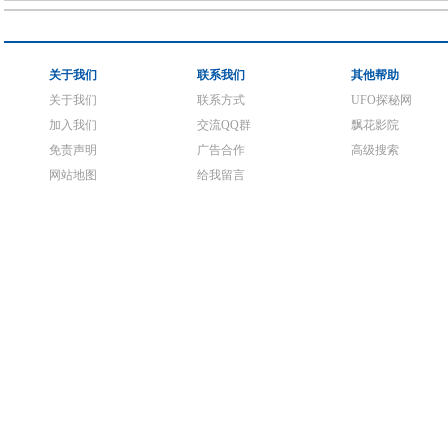
关于我们
联系我们
其他帮助
关于我们
联系方式
UFO探秘网
加入我们
交流QQ群
飘花影院
免责声明
广告合作
高级搜索
网站地图
给我留言