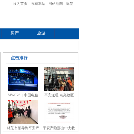
设为首页
收藏本站
网站地图
标签
房产
旅游
点击排行
MWC26｜中国电信
平安送暖 点亮牧区
总经理
—
林芝市领导到平安产
平安产险那曲中支收