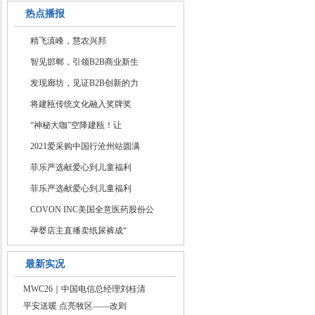
热点播报
精飞滇峰，慧农兴邦
智见邯郸，引领B2B商业新生
发现廊坊，见证B2B创新的力
将建瓯传统文化融入奖牌奖
“神秘大咖”空降建瓯！让
2021爱采购中国行沧州站圆满
菲乐严选献爱心到儿童福利
菲乐严选献爱心到儿童福利
COVON INC美国全意医药股份公
孕婴店主直播卖纸尿裤成“
最新实况
MWC26｜中国电信总经理刘桂清
平安送暖 点亮牧区——改则