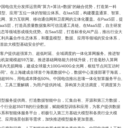
国电信充分发挥运营商“算力+算法+数据”的融合优势，打造第一科
模型、应用”五位一体的智能云体系。在IaaS层，构建覆盖通算、智算、
网、算力互联网、移动通信网和卫星网的立体化覆盖。在PaaS层，提
aaS层，打造高质量数据集和可信流通工具链。在MaaS层，自主研发
态等领域形成领先优势。在SaaS层，打造标准化AI产品，推出行业大
互利共赢合作生态体系，和覆盖模型、数据、应用等领域的安全体系，
国首款大模型基础安全护栏。
大客户提供超强算力、超低时延、全域调度的一体化算网服务。推进智
机架规模超59万架。推进基础网络能力持续升级，打造毫秒入算网
算内无损网络，建成全球最大100G/400G全光网，枢纽节点间互访时
电协同”。在上海建成全球首个海底数据中心，数据中心直接部署于海底，
超95%，用电成本降低50%。中国电信推出息壤一体化智算服务平台,
、框架、工具三重解耦，为用户提供跨域、异构算力灵活调度，可调度算力
模型服务提供商。打造数据智能中台，汇集自有、开源和第三方数据，
和14个行业超350TB的行业数据，赋能模型训练和应用，为客户提供数据
体系和智能体服务平台，积极引入第三方基础大模型和各类行业大模
配、应用场景创新等需求，加快推进模型服务更加普惠。