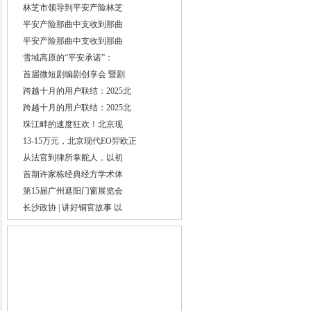
林芝市领导到平安产险林芝
平安产险那曲中支收到那曲
平安产险那曲中支收到那曲
雪域高原的“平安承诺”：
首届微短剧编剧创享会 暨剧
跨越十月的用户联结：2025北
跨越十月的用户联结：2025北
珠江畔的速度狂欢！北京现
13-15万元，北京现代EO羿欧正
从法官到律所掌舵人，以初
首期许家栋经典经方学术体
第15届广州遮阳门窗展览会
长沙政协 | 讲好铜官故事 以