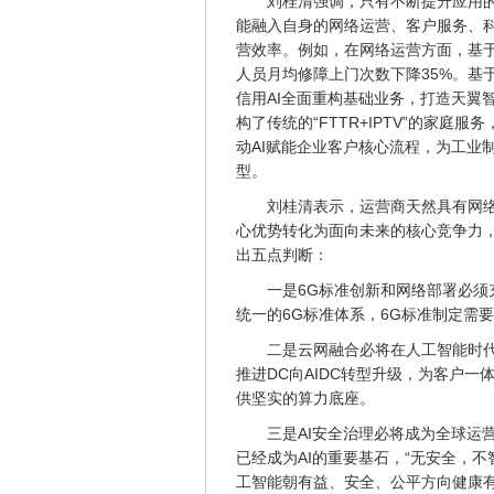
刘桂清强调，只有不断提升应用
能融入自身的网络运营、客户服务、科
营效率。例如，在网络运营方面，基
人员月均修障上门次数下降35%。基于
信用AI全面重构基础业务，打造天翼智
构了传统的“FTTR+IPTV”的家
动AI赋能企业客户核心流程，为工业
型。
刘桂清表示，运营商天然具有网
心优势转化为面向未来的核心竞争力
出五点判断：
一是6G标准创新和网络部署必
统一的6G标准体系，6G标准制定需
二是云网融合必将在人工智能时代
推进DC向AIDC转型升级，为客户一
供坚实的算力底座。
三是AI安全治理必将成为全球运
已经成为AI的重要基石，“无安全，
工智能朝有益、安全、公平方向健康