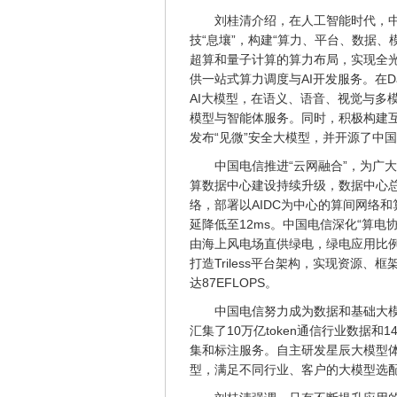
刘桂清介绍，在人工智能时代，中
技“息壤”，构建“算力、平台、数据、
超算和量子计算的算力布局，实现全光
供一站式算力调度与AI开发服务。在D
AI大模型，在语义、语音、视觉与多模
模型与智能体服务。同时，积极构建
发布“见微”安全大模型，并开源了中
中国电信推进“云网融合”，为广
算数据中心建设持续升级，数据中心总
络，部署以AIDC为中心的算间网络和
延降低至12ms。中国电信深化“算
由海上风电场直供绿电，绿电应用比例
打造Triless平台架构，实现资源
达87EFLOPS。
中国电信努力成为数据和基础大
汇集了10万亿token通信行业数据
集和标注服务。自主研发星辰大模型
型，满足不同行业、客户的大模型选