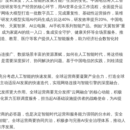
的广度和深度，人工智能的发展才能产生质的变化。中国电信将人工智
技研发等生产经营的核心环节，用AI变革企业工作流程，全面提升运
于网络大模型打造一批数字员工，完成重复性、基础性运营操作，装维
研发大模型实现AI代码生成占比达40%，研发效率提升20%。中国电
铃、天翼智屏、AI云电脑、AI手机等系列智能产品。例如“天翼智屏”重
庭服务，成为家庭AI的统一入口，集成安全守护、健康关怀等全场景服务。推
制造、教育、医疗等客户提供人工智能服务，助力经济社会数智化转
络连接广、数据场景丰富的资源禀赋，如何在人工智能时代，将这些核
，是需要深度探讨、协同解决的问题。基于中国电信的实践，刘桂清提
须充分考虑人工智能的快速发展。全球运营商要凝聚产业合力，打造全球
要主动适应AI发展的快速迭代，实现网络连接与智能引擎的深度融合。
发挥更大作用。全球运营商要充分发挥“云网融合”的核心动能，积极
体化算力互联调度服务，担当起AI基础设施提供者的战略使命，为AI提
营商的必答题，也是决定智能时代运营和服务能力强弱的分水岭。安全
不智能”。全球运营商要协同共治，积极参与完善AI安全治理体系，推动人
有序发展。